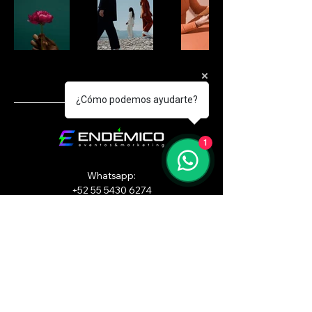
¿Cómo podemos ayudarte?
1
Whatsapp:
+52 55 5430 6274
contacto@endemicomarketing.com
Ejercito Nacional 676, Polanco III Ciudad de
México, CDMX, México
© 2026 by ENDÉMICO Marketing.