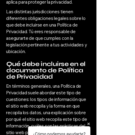
aplica para proteger la privacidad.
Las distintas jurisdicciones tienen
diferentes obligaciones legales sobre lo
que debe incluirse en una Política de
Privacidad. Tú eres responsable de
asegurarte de que cumples con la
legislación pertinente a tus actividades y
ubicación.
Qué debe incluirse en el
documento de Política
de Privacidad
En términos generales, una Política de
Privacidad suele abordar este tipo de
cuestiones: los tipos de información que
el sitio web recopila y la forma en que
recopila los datos, una explicación sobre
por qué el sitio web recopila este tipo de
información, cuáles son las prácticas del
sitio web para compartir la información
¿Cómo podemos ayudarte?